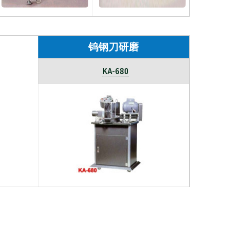
钨钢刀研磨
KA-680