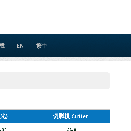
载
EN
繁中
光)
切脚机 Cutter
-83
KA-8